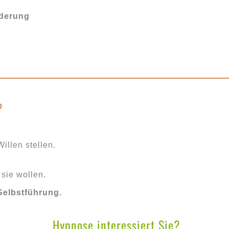
nderung
?
illen stellen.
sie wollen.
Selbstführung.
Hypnose interessiert Sie?