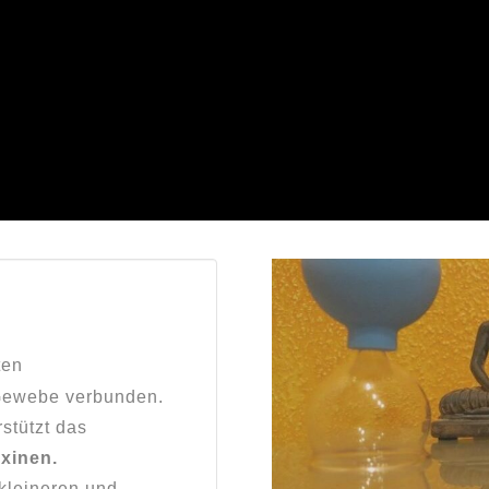
ten
ewebe verbunden.
stützt das
xinen.
kleineren und