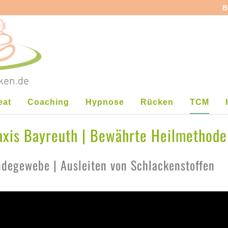
B
eat
Coaching
Hypnose
Rücken
TCM
axis Bayreuth | Bewährte Heilmethode
degewebe | Ausleiten von Schlackenstoffen