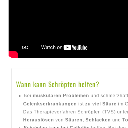
Wann kann Schröpfen helfen?
Bei
muskulären Problemen
und schmerzhaf
Gelenkserkrankungen
ist
zu viel Säure
im G
Das Therapieverfahren Schröpfen (TVS) unter
Herauslösen
von
Säuren, Schlacken
und
To
Schröpfen kann bei
Cellulite
helfen. Bei den 